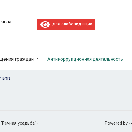
ечная
для слабовидящих
щения граждан
Антикоррупционная деятельность
СКОВ
 "Речная усадьба"»
Powered by 