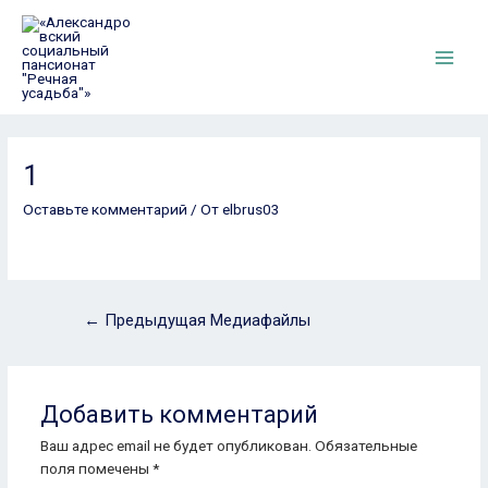
Перейти
к
содержимому
Main
Men
1
Оставьте комментарий
/ От
elbrus03
Навигация
←
Предыдущая Медиафайлы
по
записям
Добавить комментарий
Ваш адрес email не будет опубликован.
Обязательные
поля помечены
*