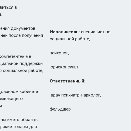
виться в
.
рения документов
Исполнитель:
специалист по
дней после получения
социальной работе,
психолог,
компетентные в
оциальной поддержки
юрисконсульт.
о социальной работе,
Ответственный:
дованном кабинете
врач психиатр-нарколог,
азывающего
и.
фельдшер
жны иметь образцы
ярские товары для