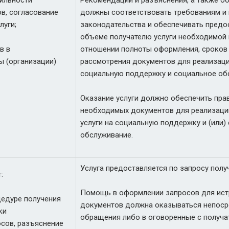
вильности
Рекомендации и разъяснения, а также о
в, согласование
должны соответствовать требованиям и
луги;
законодательства и обеспечивать предо
объеме получателю услуги необходимой
в в
отношении полноты оформления, сроков
ы (организации)
рассмотрения документов для реализаци
социальную поддержку и социальное об
Оказание услуги должно обеспечить пр
необходимых документов для реализации
услуги на социальную поддержку и (или)
обслуживание.
Услуга предоставляется по запросу получ
:
Помощь в оформлении запросов для ис
едуре получения
документов должна оказываться непоср
ки
обращения либо в оговоренные с получат
сов, разъяснение