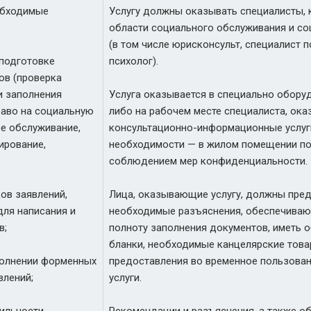
обходимые
Услугу должны оказывать специалисты, 
области социального обслуживания и с
(в том числе юрисконсульт, специалист п
 подготовке
психолог).
ов (проверка
и заполнения
Услуга оказывается в специально обору
аво на социальную
либо на рабочем месте специалиста, ок
е обслуживание,
консультационно-информационные услуги
ирование,
необходимости — в жилом помещении пол
соблюдением мер конфиденциальности.
ов заявлений,
Лица, оказывающие услугу, должны пре
для написания и
необходимые разъяснения, обеспечиваю
в;
полноту заполнения документов, иметь 
бланки, необходимые канцелярские това
полнении форменных
предоставления во временное пользова
влений;
услуги.