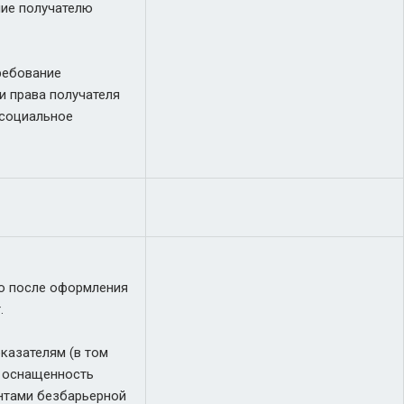
ние получателю
ребование
 права получателя
 социальное
но после оформления
.
казателям (в том
х оснащенность
ентами безбарьерной