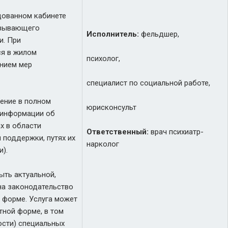
дованном кабинете
азывающего
Исполнитель:
фельдшер,
и. При
ся в жилом
психолог,
ением мер
специалист по социальной работе,
ение в полном
юрисконсульт
 информации об
х в области
Ответственный:
врач психиатр-
 поддержки, путях их
нарколог
).
ть актуальной,
на законодательство
 форме. Услуга может
тной форме, в том
ости) специальных