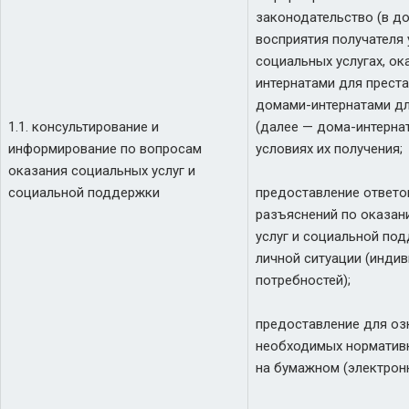
законодательство (в д
восприятия получателя 
социальных услугах, о
интернатами для преста
домами-интернатами дл
1.1. консультирование и
(далее — дома-интернат
информирование по вопросам
условиях их получения;
оказания социальных услуг и
социальной поддержки
предоставление ответо
разъяснений по оказан
услуг и социальной по
личной ситуации (инди
потребностей);
предоставление для оз
необходимых норматив
на бумажном (электронн