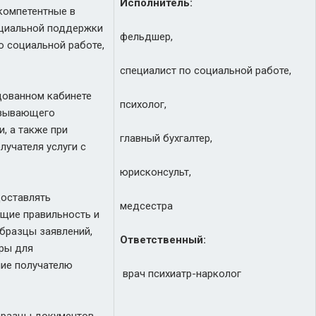
Исполнитель:
компетентные в
оциальной поддержки
фельдшер,
о социальной работе,
специалист по социальной работе,
дованном кабинете
психолог,
азывающего
, а также при
главный бухгалтер,
учателя услуги с
юрисконсульт,
доставлять
медсестра
щие правильность и
образцы заявлений,
Ответственный:
ры для
ние получателю
врач психиатр-нарколог