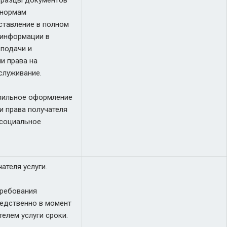
бразцы документов
 нормам
ставление в полном
 информации в
 подачи и
и права на
служивание.
авильное оформление
 права получателя
 социальное
ателя услуги.
требования
едственно в момент
елем услуги сроки.