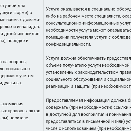
оступной для
Услуга оказывается в специально обору
услуги форме) о
либо на рабочем месте специалиста, ок
казываемых домами-
консультационно-информационные услуг
релых и инвалидов,
необходимости услуга может оказывать
я детей-инвалидов
помещении получателя услуги с соблюд
ы), порядке и
конфиденциальности.
Услуга должна обеспечивать предоставл
в на вопросы,
объеме получателю услуги необходимой
ию социальных
установленных законодательством права
ддержки с учетом
социального обслуживания и социальной
видуальных
реализации и защиты (при необходимости
Предоставляемая информация должна бы
накомления
содержать (при необходимости) ссылки 
ных правовых актов
в доступной для восприятия и понимания
ом) носителе.
предоставляться в письменной и (или) ус
числе с использованием (при необходим