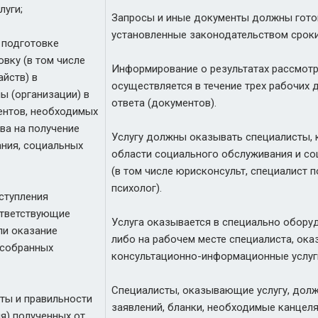
луги;
Запросы и иные документы должны гото
установленные законодательством сроки
 подготовке
овку (в том числе
Информирование о результатах рассмот
айств) в
осуществляется в течение трех рабочих 
ы (организации) в
ответа (документов).
ентов, необходимых
ва на получение
Услугу должны оказывать специалисты, 
ния, социальных
области социального обслуживания и с
(в том числе юрисконсульт, специалист п
психолог).
ступления
ответствующие
Услуга оказывается в специально обору
ли оказание
либо на рабочем месте специалиста, ок
 собранных
консультационно-информационные услуг
Специалисты, оказывающие услугу, дол
оты и правильности
заявлений, бланки, необходимые канцел
я) полученных от