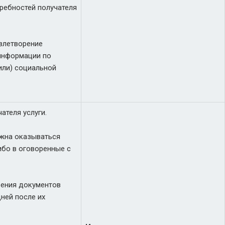
ребностей получателя
влетворение
 информации по
или) социальной
ателя услуги.
жна оказываться
бо в оговоренные с
рения документов
дней после их