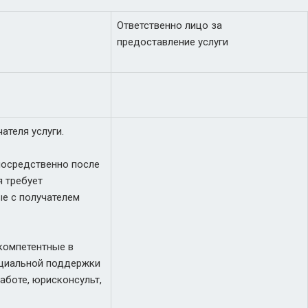
Ответственно лицо за
предоставление услуги
ателя услуги.
осредственно после
я требует
ые с получателем
компетентные в
оциальной поддержки
аботе, юрисконсульт,