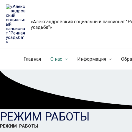
Перейти
к
содержимому
«Александровский социальный пансионат "Р
усадьба"»
Главная
О нас
Информация
Обра
РЕЖИМ РАБОТЫ
РЕЖИМ РАБОТЫ