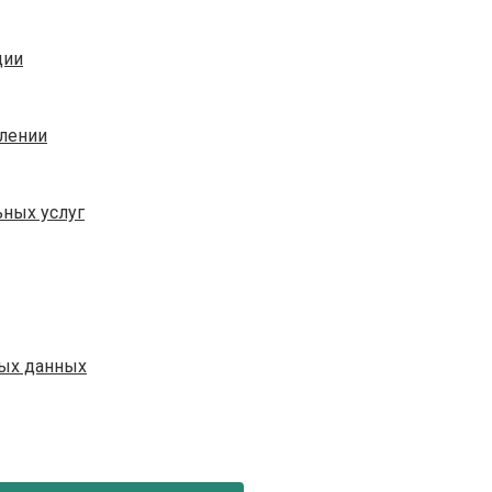
ции
плении
ных услуг
ых данных