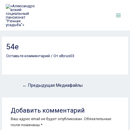
Перейти
к
содержимому
Main
Men
54e
Оставьте комментарий
/ От
elbrus03
Навигация
←
Предыдущая Медиафайлы
по
записям
Добавить комментарий
Ваш адрес email не будет опубликован.
Обязательные
поля помечены
*