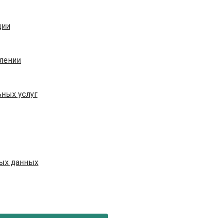
ции
плении
ных услуг
ых данных